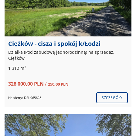
Ciężków - cisza i spokój k/Łodzi
Działka (Pod zabudowę jednorodzinną) na sprzedaż,
Ciężków
2
1 312 m
328 000,00 PLN
/
250,00 PLN
SZCZEGÓŁY
Nr oferty: DSI-965628