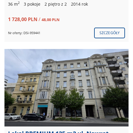
2
36 m
3 pokoje
2 piętro z 2
2014 rok
1 728,00 PLN
/
48,00 PLN
SZCZEGÓŁY
Nr oferty: DSI-959441