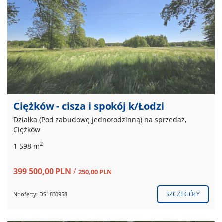
Ciężków - cisza i spokój k/Łodzi
Działka (Pod zabudowę jednorodzinną) na sprzedaż,
Ciężków
2
1 598 m
399 500,00 PLN
/
250,00 PLN
SZCZEGÓŁY
Nr oferty: DSI-830958