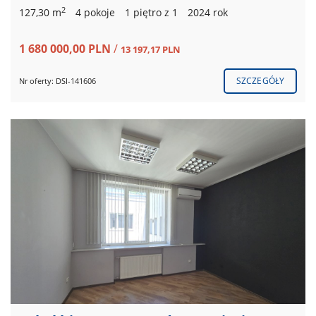
2
127,30 m
4 pokoje
1 piętro z 1
2024 rok
1 680 000,00 PLN
/
13 197,17 PLN
SZCZEGÓŁY
Nr oferty: DSI-141606