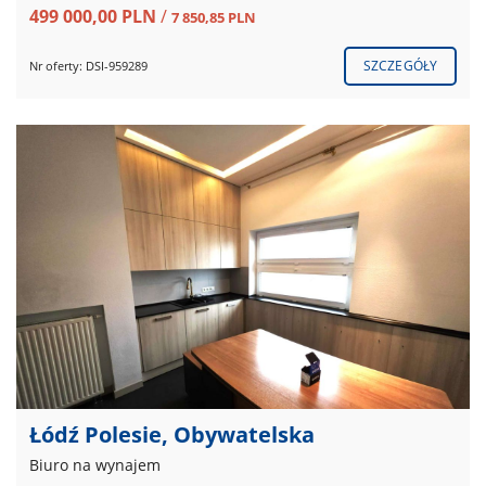
499 000,00 PLN
/
7 850,85 PLN
SZCZEGÓŁY
Nr oferty: DSI-959289
Łódź Polesie, Obywatelska
Biuro na wynajem