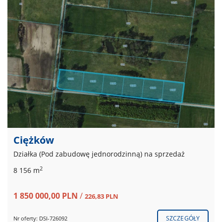
Ciężków
Działka (Pod zabudowę jednorodzinną) na sprzedaż
2
8 156 m
1 850 000,00 PLN
/
226,83 PLN
SZCZEGÓŁY
Nr oferty: DSI-726092