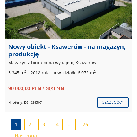
Nowy obiekt - Ksawerów - na magazyn,
produkcję
Magazyn z biurami na wynajem, Ksawerów
2
2
3 345 m
2018 rok
pow. działki 6 072 m
90 000,00 PLN
/
26,91 PLN
SZCZEGÓŁY
Nr oferty: DSI-828507
1
2
3
4
...
26
Następna