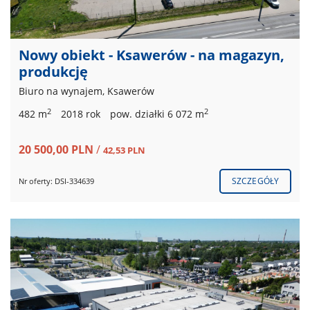
Nowy obiekt - Ksawerów - na magazyn,
produkcję
Biuro na wynajem, Ksawerów
2
2
482 m
2018 rok
pow. działki 6 072 m
20 500,00 PLN
/
42,53 PLN
SZCZEGÓŁY
Nr oferty: DSI-334639