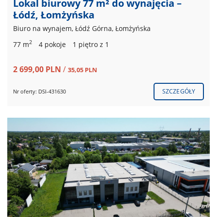
Lokal biurowy 77 m² do wynajęcia –
Łódź, Łomżyńska
Biuro na wynajem, Łódź Górna, Łomżyńska
2
77 m
4 pokoje
1 piętro z 1
2 699,00 PLN
/
35,05 PLN
SZCZEGÓŁY
Nr oferty: DSI-431630