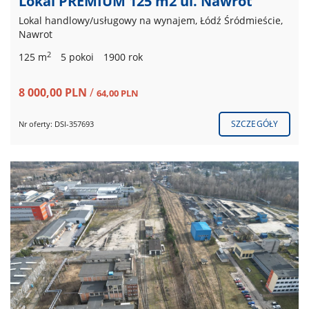
Lokal PREMIUM 125 m2 ul. Nawrot
Lokal handlowy/usługowy na wynajem, Łódź Śródmieście,
Nawrot
2
125 m
5 pokoi
1900 rok
8 000,00 PLN
/
64,00 PLN
SZCZEGÓŁY
Nr oferty: DSI-357693